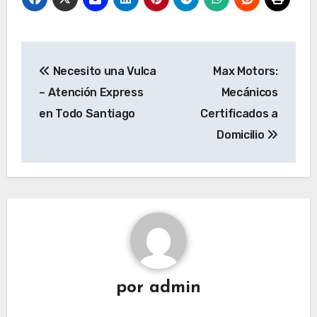
Navegación
Necesito una Vulca
Max Motors:
de
– Atención Express
Mecánicos
entradas
en Todo Santiago
Certificados a
Domicilio
por
admin